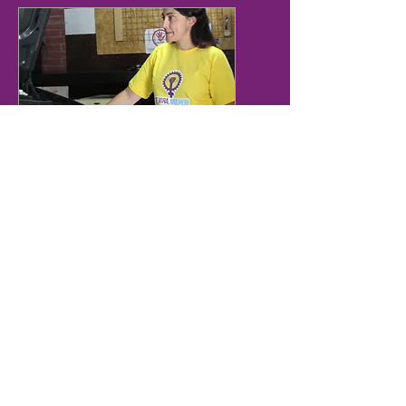
Curso Online de
Mecânica Automotiva -
na Garagem da Thais
Roland
sáb., 25 de nov.
Mais informações
Informações