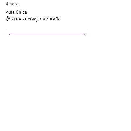
4 horas
Aula Única
ZECA - Cervejaria Zuraffa
Ver Tudo
Ingressos
Vendas encerradas
Tipo de ingresso
Ingresso Único
Mais informações
Preço
R$ 180,00