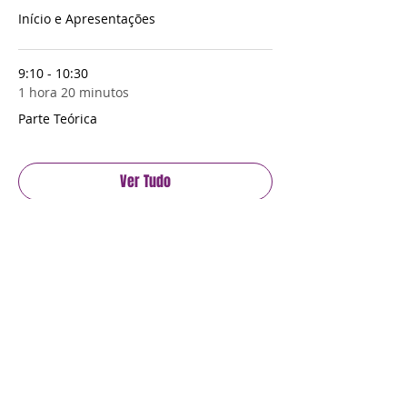
Início e Apresentações
9:10 - 10:30
1 hora 20 minutos
Parte Teórica
Ver Tudo
Mais 3 itens disponíveis
Ingressos
Esgotado
Tipo de ingresso
Ingresso Único