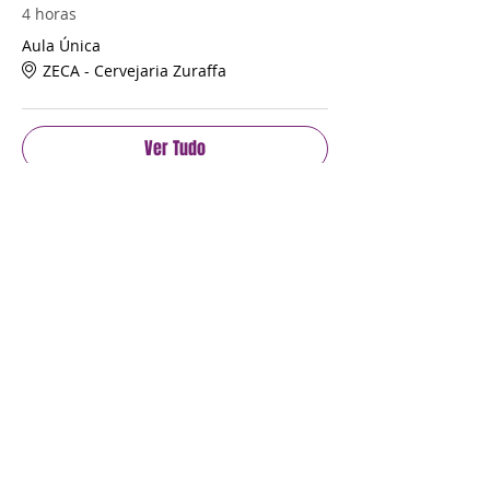
4 horas
Aula Única
ZECA - Cervejaria Zuraffa
Ver Tudo
Ingressos
Esgotado
Tipo de ingresso
Ingresso Único
Mais informações
Preço
R$ 160,00