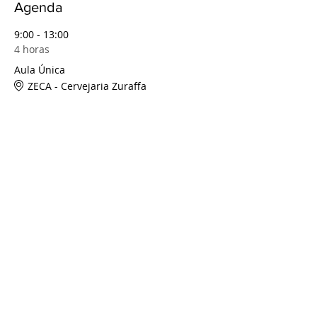
Agenda
9:00 - 13:00
4 horas
Aula Única
ZECA - Cervejaria Zuraffa
Ver Tudo
Ingressos
Vendas encerradas
Tipo de ingresso
Ingresso Único
Preço