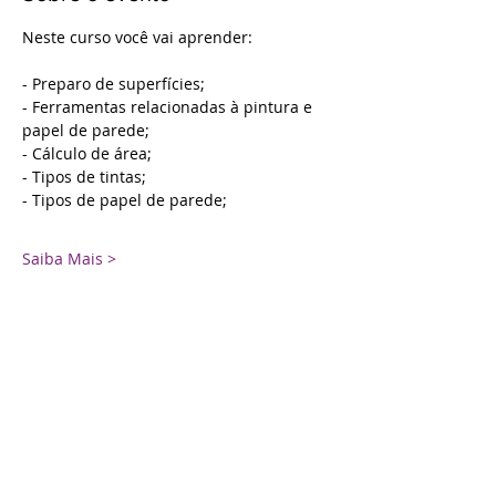
Neste curso você vai aprender:
- Preparo de superfícies;
- Ferramentas relacionadas à pintura e 
papel de parede;
- Cálculo de área;
- Tipos de tintas;
- Tipos de papel de parede;
Saiba Mais >
Agenda
9:00 - 13:00
4 horas
Aula Única
Barra Três Ateliê