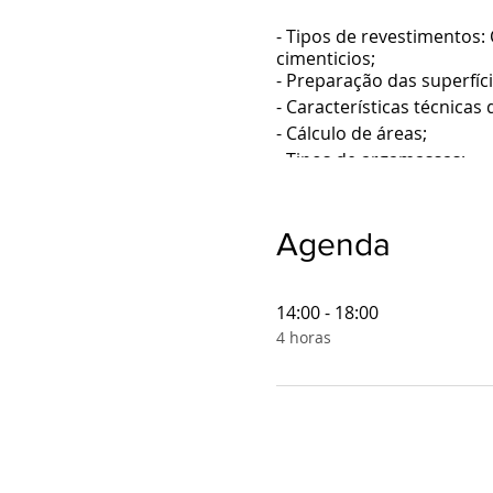
- Tipos de revestimentos:
cimenticios;
- Preparação das superfíci
- Características técnicas
- Cálculo de áreas;
- Tipos de argamassas;
- Assentamento e rejunta
- Ferramentas relacionada
- Aplicação de revestimen
Agenda
Público: Mulheres acima 
14:00 - 18:00
Duração: 4 horas
4 horas
Capacidade máxima: 10 v
Ingresso: R$ 190,00
Local: Rua Artur de Azeve
Inclusos: Certificado, Apos
Este evento contará com 