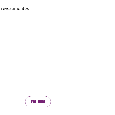
e revestimentos
que Coutinho)
Ver Tudo
19: