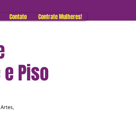
Contato
Contrate Mulheres!
e
 e Piso
 Artes,