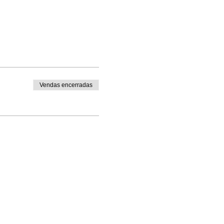
Vendas encerradas
 das compras feitas com
iar comprovante por e-mail